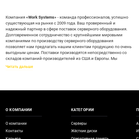
Компания
«Work Systems»
- команда профессионалов, успешно
существующая на рынке с 2009 года. Ваш проверенный и
надежный партнер в сфере поставок серверного оборудования.
Долговременное сотрудничество с крупнейшими мировыми
компаниями по производству серверного оборудования
позволяет нам предлагать нашим клиентам продукцию по очень
выгодным ценам. Поставки производятся непосредственно со
складов компаний-производителей из США и Европы. Мы
работаем с такими брендами как HP, IBM, EMC, DELL, Cisco, Juniper,
Читать дальше
SUN, Intel, Adaptec, Promise, Qlogic, Emulex, Brocade, Digium, NetApp,
Myricom, Avago, Nortel. Кроме этого, наша компания занимается
поставками оборудования, которое устарело и уже снято с
производства.
О КОМПАНИИ
КАТЕГОРИИ
П
О компании
Серверы
А
Контакты
Жёсткие диски
И
Карьера
Оперативная память
С