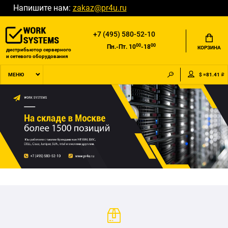
Напишите нам:
zakaz@pr4u.ru
+7 (495) 580-52-10
00
00
Пн.-Пт. 10
-18
КОРЗИНА
дистрибьютор серверного
и сетевого оборудования
$ =81.41 ₽
МЕНЮ