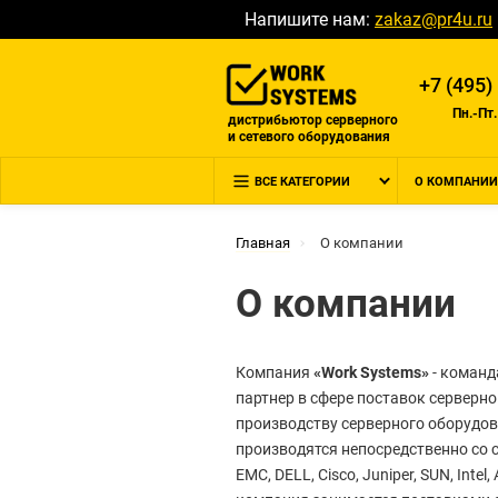
Напишите нам:
zakaz@pr4u.ru
+7 (495)
Пн.-Пт.
дистрибьютор серверного
и сетевого оборудования
ВСЕ КАТЕГОРИИ
О КОМПАНИИ
Главная
О компании
О компании
Компания
«Work Systems»
- команд
партнер в сфере поставок сервер
производству серверного оборудо
производятся непосредственно со 
EMC, DELL, Cisco, Juniper, SUN, Intel