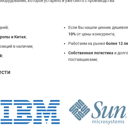
борудования, которое устарело и уже снято с производства.
дней;
Если Вы нашли ценник дешевле
10%
от цены конкурента;
ропы и Китая
;
Работаем на рынке
более 12 л
озиций в наличии;
Собственная логистика
и долго
Ф
;
поставщиками;
ести