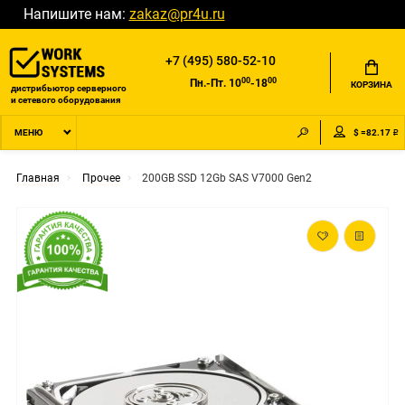
Напишите нам:
zakaz@pr4u.ru
+7 (495) 580-52-10
00
00
Пн.-Пт. 10
-18
КОРЗИНА
дистрибьютор серверного
и сетевого оборудования
$ =82.17 ₽
МЕНЮ
Главная
Прочее
200GB SSD 12Gb SAS V7000 Gen2