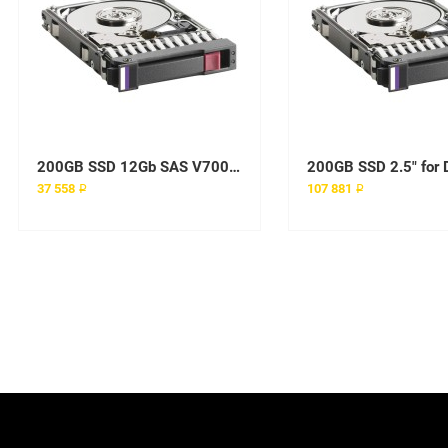
200GB SSD 12Gb SAS V7000 Gen2
37 558 ₽
107 881 ₽