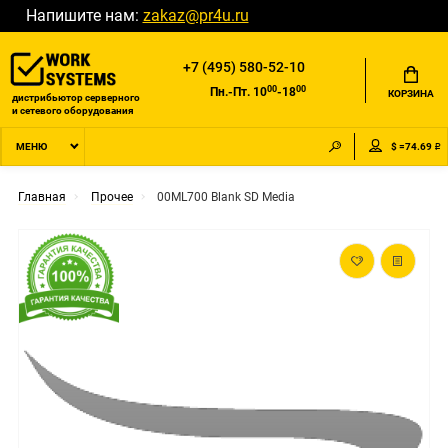
Напишите нам:
zakaz@pr4u.ru
+7 (495) 580-52-10
00
00
Пн.-Пт. 10
-18
КОРЗИНА
дистрибьютор серверного
и сетевого оборудования
$ =74.69 ₽
МЕНЮ
Главная
Прочее
00ML700 Blank SD Media