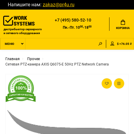
Напишите нам:
zakaz@pr4u.ru
+7 (495) 580-52-10
00
00
Пн.-Пт. 10
-18
КОРЗИНА
дистрибьютор серверного
и сетевого оборудования
$ =76.05 ₽
МЕНЮ
Главная
Прочее
Сетевая PTZ-камера AXIS Q6075-E 50Hz PTZ Network Camera