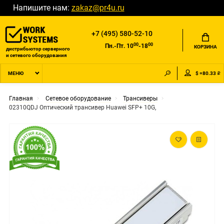
Напишите нам:
zakaz@pr4u.ru
+7 (495) 580-52-10
00
00
Пн.-Пт. 10
-18
КОРЗИНА
дистрибьютор серверного
и сетевого оборудования
$ =80.33 ₽
МЕНЮ
Главная
Сетевое оборудование
Трансиверы
02310QDJ Оптический трансивер Huawei SFP+ 10G,