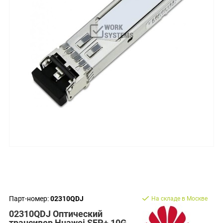
Парт-номер:
02310QDJ
На складе в Москве
02310QDJ Оптический
трансивер Huawei SFP+ 10G,