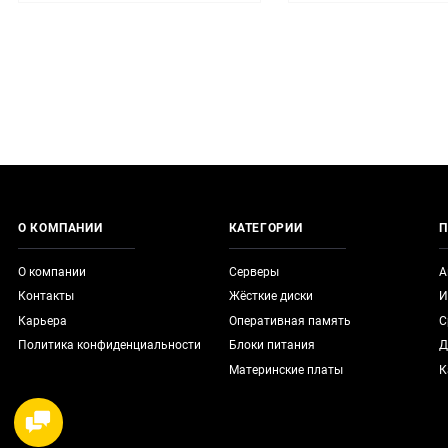
О КОМПАНИИ
КАТЕГОРИИ
П
О компании
Серверы
А
Контакты
Жёсткие диски
И
Карьера
Оперативная память
С
Политика конфиденциальности
Блоки питания
Д
Материнские платы
К