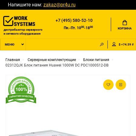
Напишите нам:
zakaz@pr4u.ru
+7 (495) 580-52-10
00
00
Пн.-Пт. 10
-18
КОРЗИНА
дистрибьютор серверного
и сетевого оборудования
$ =74.59 ₽
МЕНЮ
Главная
Серверные комплектующие
Блоки питания
02312QJK Блок питания Huawei 1000W DC PDC1000S12-DB