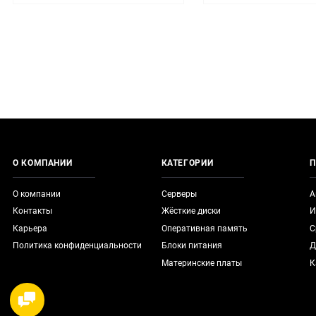
О КОМПАНИИ
КАТЕГОРИИ
П
О компании
Серверы
А
Контакты
Жёсткие диски
И
Карьера
Оперативная память
С
Политика конфиденциальности
Блоки питания
Д
Материнские платы
К