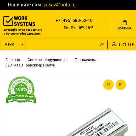
Напишите нам:
zakaz@pr4u.ru
+7 (495) 580-52-10
00
00
Пн.-Пт. 10
-18
КОРЗИНА
дистрибьютор серверного
и сетевого оборудования
$ =73.13 ₽
МЕНЮ
Главная
Сетевое оборудование
Трансиверы
0231A11U Трансивер Huawei