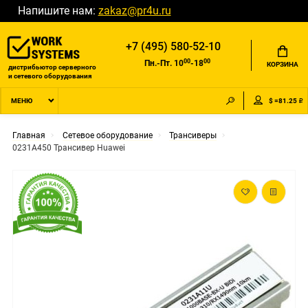
Напишите нам:
zakaz@pr4u.ru
+7 (495) 580-52-10
00
00
Пн.-Пт. 10
-18
КОРЗИНА
дистрибьютор серверного
и сетевого оборудования
$ =81.25 ₽
МЕНЮ
Главная
Сетевое оборудование
Трансиверы
0231A450 Трансивер Huawei