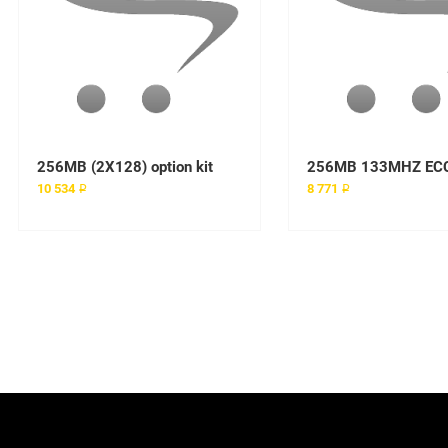
256MB (2X128) option kit
256MB 133MHZ EC
10 534 ₽
8 771 ₽