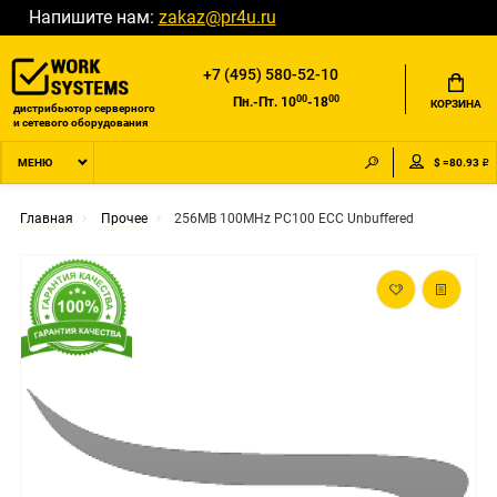
Напишите нам:
zakaz@pr4u.ru
+7 (495) 580-52-10
00
00
Пн.-Пт. 10
-18
КОРЗИНА
дистрибьютор серверного
и сетевого оборудования
$ =80.93 ₽
МЕНЮ
Главная
Прочее
256MB 100MHz PC100 ECC Unbuffered