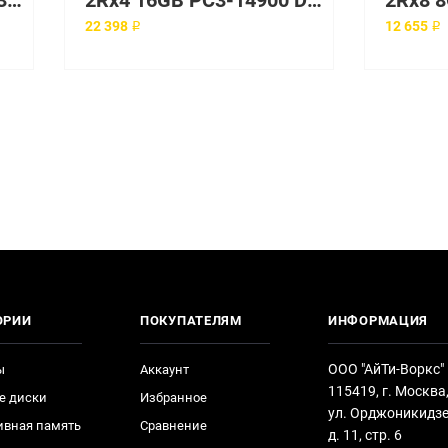
2R FBD-667 2GB PC2-5300
2Rx4 16GB PC3-14900 DDR3-1866 Memory
22 398 ₽
12 655 ₽
ОРИИ
ПОКУПАТЕЛЯМ
ИНФОРМАЦИЯ
ООО "АйТи-Воркс"
ы
Аккаунт
115419, г. Москва
е диски
Избранное
ул. Орджоникидзе
ивная память
Сравнение
д. 11, стр. 6