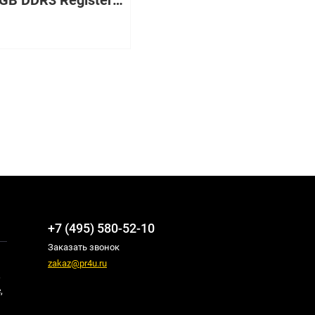
2Rx8 8GB DDR3 Registered ECC PC3-12800
+7 (495) 580-52-10
Заказать звонок
zakaz@pr4u.ru
,
,