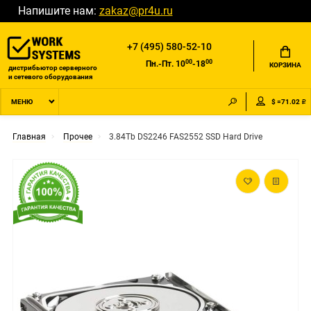
Напишите нам:
zakaz@pr4u.ru
+7 (495) 580-52-10
00
00
Пн.-Пт. 10
-18
КОРЗИНА
дистрибьютор серверного
и сетевого оборудования
$ =71.02 ₽
МЕНЮ
Главная
Прочее
3.84Tb DS2246 FAS2552 SSD Hard Drive