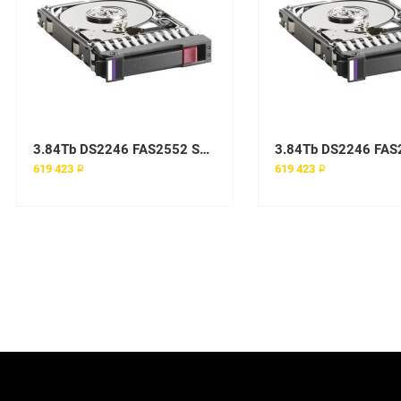
3.84Tb DS2246 FAS2552 SSD Hard Drive
619 423 ₽
619 423 ₽