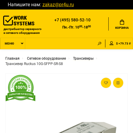
Напишите нам:
zakaz@pr4u.ru
+7 (495) 580-52-10
00
00
Пн.-Пт. 10
-18
КОРЗИНА
дистрибьютор серверного
и сетевого оборудования
$ =79.73 ₽
МЕНЮ
Главная
Сетевое оборудование
Трансиверы
Трансивер Ruckus 10G-SFPP-SR-S8