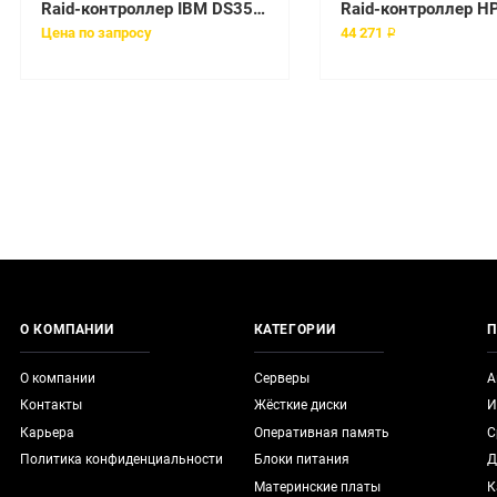
Raid-контроллер IBM DS3500 ESM [69Y0189]
Цена по запросу
44 271 ₽
О КОМПАНИИ
КАТЕГОРИИ
П
О компании
Серверы
А
Контакты
Жёсткие диски
И
Карьера
Оперативная память
С
Политика конфиденциальности
Блоки питания
Д
Материнские платы
К