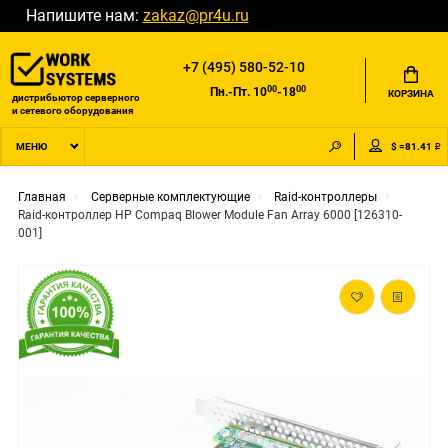
Напишите нам:
zakaz@pr4u.ru
+7 (495) 580-52-10
00
00
Пн.-Пт. 10
-18
КОРЗИНА
дистрибьютор серверного
и сетевого оборудования
$ =81.41 ₽
МЕНЮ
Главная
Серверные комплектующие
Raid-контроллеры
Raid-контроллер HP Compaq Blower Module Fan Array 6000 [126310-
001]