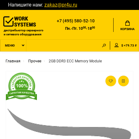
Напишите нам:
zakaz@pr4u.ru
+7 (495) 580-52-10
00
00
Пн.-Пт. 10
-18
КОРЗИНА
дистрибьютор серверного
и сетевого оборудования
$ =79.73 ₽
МЕНЮ
Главная
Прочее
2GB DDR3 ECC Memory Module