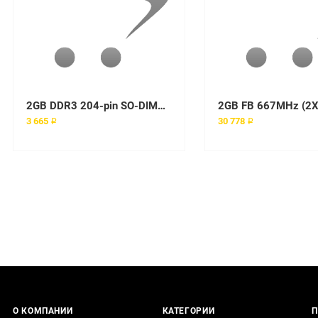
2GB DDR3 204-pin SO-DIMM 1333МГц
3 665 ₽
30 778 ₽
О КОМПАНИИ
КАТЕГОРИИ
П