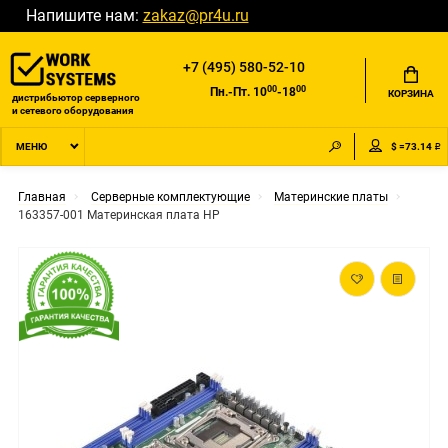
Напишите нам:
zakaz@pr4u.ru
+7 (495) 580-52-10
00
00
Пн.-Пт. 10
-18
КОРЗИНА
дистрибьютор серверного
и сетевого оборудования
$ =73.14 ₽
МЕНЮ
Главная
Серверные комплектующие
Материнские платы
163357-001 Материнская плата HP