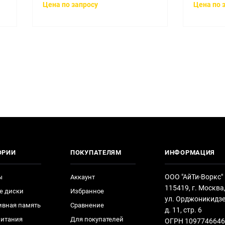
Цена по запросу
Цена по 
ОРИИ
ПОКУПАТЕЛЯМ
ИНФОРМАЦИЯ
ООО "АйТи-Воркс"
ы
Аккаунт
115419, г. Москва
е диски
Избранное
ул. Орджоникидзе
ивная память
Сравнение
д. 11, стр. 6
питания
Для покупателей
ОГРН 1097746646