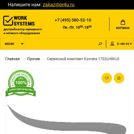
Напишите нам:
zakaz@pr4u.ru
+7 (495) 580-52-10
00
00
Пн.-Пт. 10
-18
КОРЗИНА
дистрибьютор серверного
и сетевого оборудования
$ =80.93 ₽
МЕНЮ
Главная
Прочее
Сервисный комплект Kyocera 1702LH8KL0