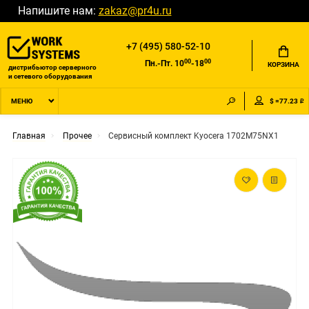
Напишите нам:
zakaz@pr4u.ru
+7 (495) 580-52-10
00
00
Пн.-Пт. 10
-18
КОРЗИНА
дистрибьютор серверного
и сетевого оборудования
$ =77.23 ₽
МЕНЮ
Главная
Прочее
Сервисный комплект Kyocera 1702M75NX1