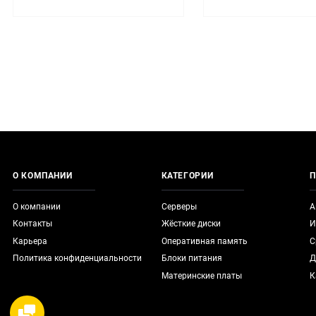
О КОМПАНИИ
КАТЕГОРИИ
П
О компании
Серверы
А
Контакты
Жёсткие диски
И
Карьера
Оперативная память
С
Политика конфиденциальности
Блоки питания
Д
Материнские платы
К