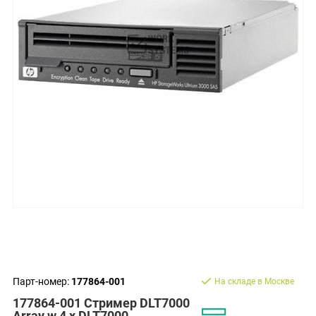
Парт-номер:
177864-001
На складе в Москве
177864-001 Стример DLT7000
Array w 4 x DLT7000