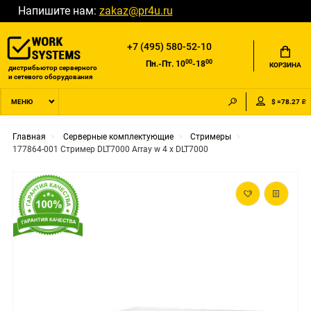
Напишите нам:
zakaz@pr4u.ru
+7 (495) 580-52-10
00
00
Пн.-Пт. 10
-18
КОРЗИНА
дистрибьютор серверного
и сетевого оборудования
$ =78.27 ₽
МЕНЮ
Главная
Серверные комплектующие
Стримеры
177864-001 Стример DLT7000 Array w 4 x DLT7000