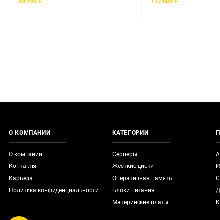
44 995 ₽
117 685 ₽
О КОМПАНИИ
КАТЕГОРИИ
П
О компании
Серверы
А
Контакты
Жёсткие диски
И
Карьера
Оперативная память
С
Политика конфиденциальности
Блоки питания
Д
Материнские платы
К