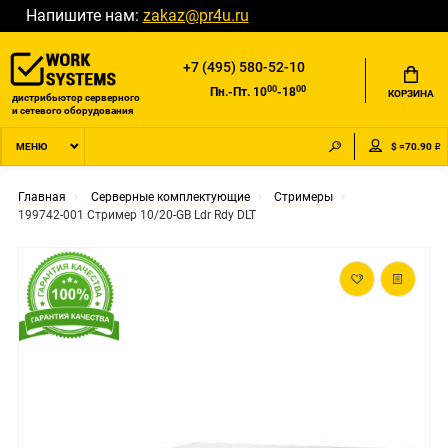
Напишите нам:
zakaz@pr4u.ru
+7 (495) 580-52-10
00
00
Пн.-Пт. 10
-18
КОРЗИНА
дистрибьютор серверного
и сетевого оборудования
$ =70.90 ₽
МЕНЮ
Главная
Серверные комплектующие
Стримеры
199742-001 Стример 10/20-GB Ldr Rdy DLT