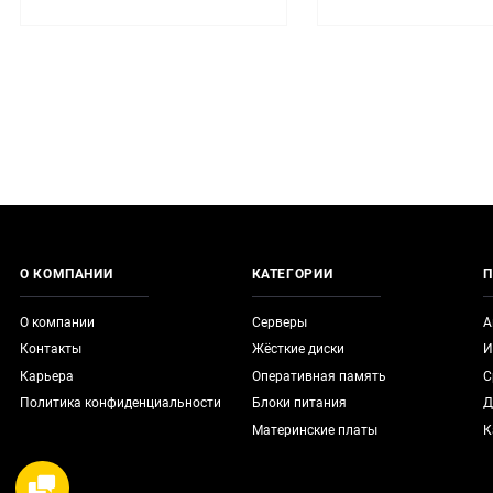
О КОМПАНИИ
КАТЕГОРИИ
П
О компании
Серверы
А
Контакты
Жёсткие диски
И
Карьера
Оперативная память
С
Политика конфиденциальности
Блоки питания
Д
Материнские платы
К