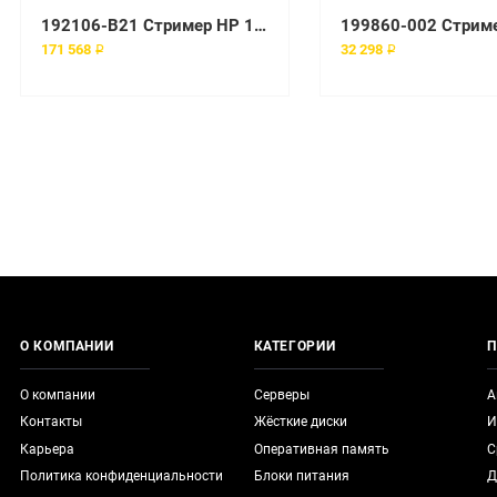
192106-B21 Стример HP 110/220-GB SDLT INT OPAL
171 568 ₽
32 298 ₽
О КОМПАНИИ
КАТЕГОРИИ
П
О компании
Серверы
А
Контакты
Жёсткие диски
И
Карьера
Оперативная память
С
Политика конфиденциальности
Блоки питания
Д