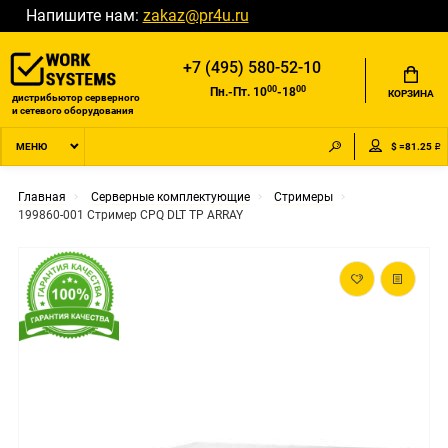
Напишите нам:
zakaz@pr4u.ru
+7 (495) 580-52-10
00
00
Пн.-Пт. 10
-18
КОРЗИНА
дистрибьютор серверного
и сетевого оборудования
$ =81.25 ₽
МЕНЮ
Главная
Серверные комплектующие
Стримеры
199860-001 Стример CPQ DLT TP ARRAY