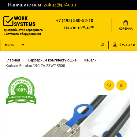
Напишите нам:
zakaz@pr4u.ru
+7 (495) 580-52-10
00
00
Пн.-Пт. 10
-18
КОРЗИНА
дистрибьютор серверного
и сетевого оборудования
$ =71.37 ₽
МЕНЮ
Главная
Серверные комплектующие
Кабели
Кабель Eurolan 19C-TA-23WT-R500