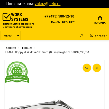
Напишите нам:
zakaz@pr4u.ru
+7 (495) 580-52-10
00
00
Пн.-Пт. 10
-18
КОРЗИНА
дистрибьютор серверного
и сетевого оборудования
$ =75.53 ₽
МЕНЮ
Главная
Прочее
1.44MB floppy disk drive 12.7mm (0.5in) height DL380G2/G3/G4