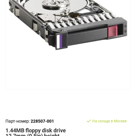
Парт-номер:
228507-001
На складе в Москве
1.44MB floppy disk drive
12.7mm (0.5in) height