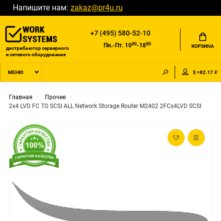
Напишите нам:
zakaz@pr4u.ru
+7 (495) 580-52-10
00
00
Пн.-Пт. 10
-18
КОРЗИНА
дистрибьютор серверного
и сетевого оборудования
$ =82.17 ₽
МЕНЮ
Главная
Прочее
2x4 LVD FC TO SCSI ALL Network Storage Router M2402 2FCx4LVD SCSI