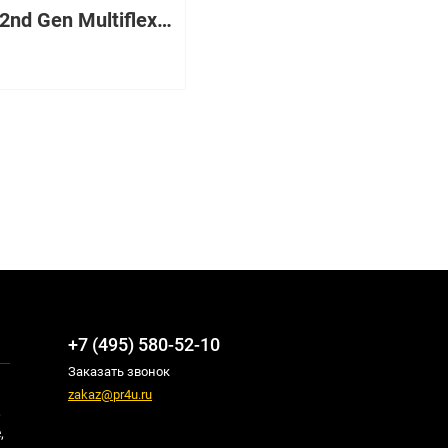
2-Port 2nd Gen Multiflex Trunk Voice/WAN Int. Card - T1/E1
+7 (495) 580-52-10
Заказать звонок
zakaz@pr4u.ru
,
,