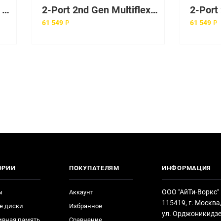
2M Mini SAS Cable FOR Dell Powervault MD1000 MD1120 MD3000
2-Port 2nd Gen Multiflex Trunk Voice/WAN Int. Card - T1/E1
61 549 ₽
61 549 ₽
ОРИИ
ПОКУПАТЕЛЯМ
ИНФОРМАЦИЯ
ООО "АйТи-Воркс"
ы
Аккаунт
115419, г. Москва
е диски
Избранное
ул. Орджоникидзе
ивная память
Сравнение