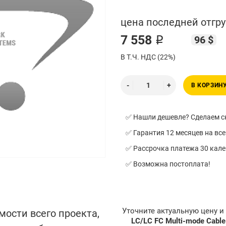
цена последней отгру
7 558 ₽
96 $
В Т.Ч. НДС (22%)
В КОРЗИН
✅ Нашли дешевле? Сделаем ск
✅ Гарантия 12 месяцев на все
✅ Рассрочка платежа 30 кал
✅ Возможна постоплата!
Уточните актуальную цену 
мости всего проекта,
LC/LC FC Multi-mode Cabl