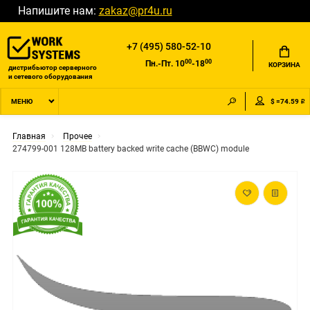
Напишите нам:
zakaz@pr4u.ru
+7 (495) 580-52-10
00
00
Пн.-Пт. 10
-18
КОРЗИНА
дистрибьютор серверного
и сетевого оборудования
$ =74.59 ₽
МЕНЮ
Главная
Прочее
274799-001 128MB battery backed write cache (BBWC) module