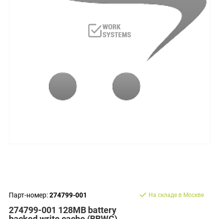
Парт-номер:
274799-001
На складе в Москве
274799-001 128MB battery
backed write cache (BBWC)