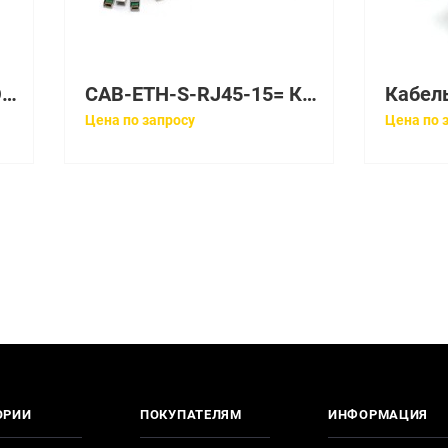
Кабель Qlogic XPAK-COPP-09
CAB-ETH-S-RJ45-15= Кабель Cisco Yellow EthernetStraight throughRJ-4515 feet
Кабель
Цена по запросу
Цена по 
ОРИИ
ПОКУПАТЕЛЯМ
ИНФОРМАЦИЯ