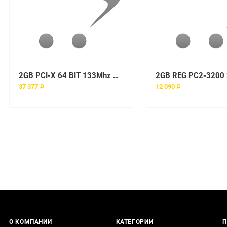
2GB PCI-X 64 BIT 133Mhz 2Channel
37 377 ₽
12 090 ₽
О КОМПАНИИ
КАТЕГОРИИ
П