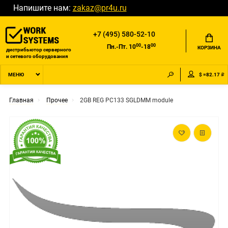
Напишите нам:
zakaz@pr4u.ru
+7 (495) 580-52-10
00
00
Пн.-Пт. 10
-18
КОРЗИНА
дистрибьютор серверного
и сетевого оборудования
$ =82.17 ₽
МЕНЮ
Главная
Прочее
2GB REG PC133 SGLDMM module