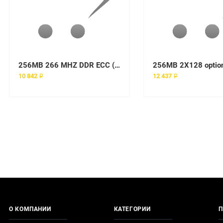
256MB 266 MHZ DDR ECC (2X128MB) option kit
256MB 2X128 option
10 842 ₽
12 437 ₽
О КОМПАНИИ
КАТЕГОРИИ
П