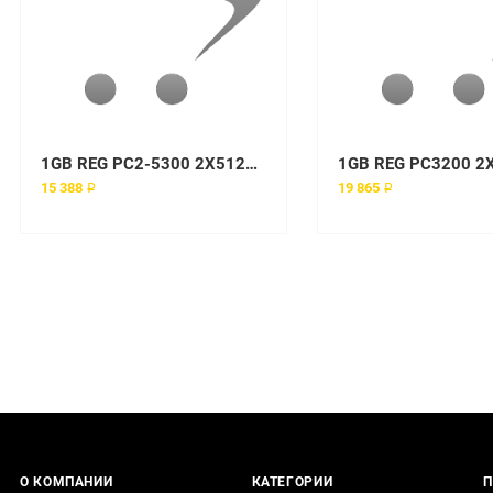
1GB REG PC2-5300 2X512MB option kit
15 388 ₽
19 865 ₽
О КОМПАНИИ
КАТЕГОРИИ
П