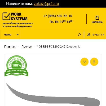
Напишите нам:
zakaz@pr4u.ru
+7 (495) 580-52-10
00
00
Пн.-Пт. 10
-18
КОРЗИНА
дистрибьютор серверного
и сетевого оборудования
$ =82.17 ₽
МЕНЮ
Главная
Прочее
1GB REG PC3200 2X512 option kit