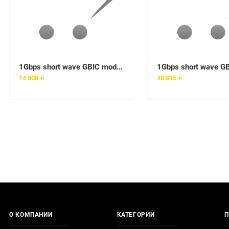
1Gbps short wave GBIC module
14 508 ₽
48 815 ₽
О КОМПАНИИ
КАТЕГОРИИ
П