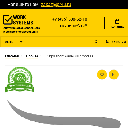
Напишите нам:
zakaz@pr4u.ru
+7 (495) 580-52-10
00
00
Пн.-Пт. 10
-18
КОРЗИНА
дистрибьютор серверного
и сетевого оборудования
$ =82.17 ₽
МЕНЮ
Главная
Прочее
1Gbps short wave GBIC module