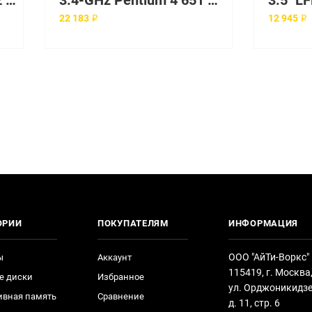
3.2GHz 800MHz 2Mb L2 Xeon Upgrade
3.4-GHz Pentium 4 651 processor, 2MB, 800-MHz FSB LGA775 для ML310 G4
22 183 ₽
12 945 ₽
ОРИИ
ПОКУПАТЕЛЯМ
ИНФОРМАЦИЯ
ООО "АйТи-Воркс"
ы
Аккаунт
115419, г. Москва
е диски
Избранное
ул. Орджоникидзе
ивная память
Сравнение
д. 11, стр. 6