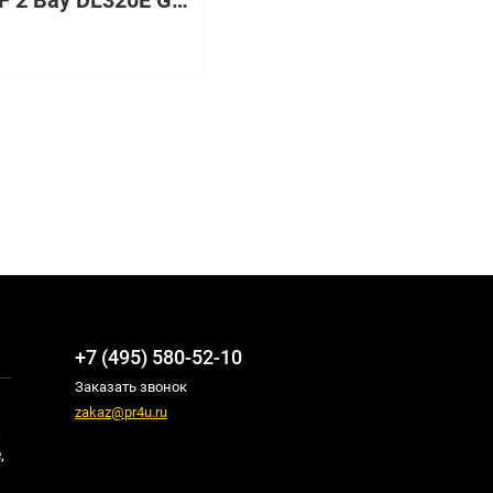
3.5" LFF 2 Bay DL320E G8 V2 /Cage
+7 (495) 580-52-10
Заказать звонок
zakaz@pr4u.ru
,
,