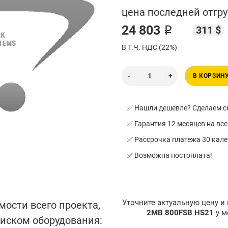
цена последней отгру
24 803 ₽
311 $
В Т.Ч. НДС (22%)
В КОРЗИН
✅ Нашли дешевле? Сделаем ск
✅ Гарантия 12 месяцев на все
✅ Рассрочка платежа 30 кал
✅ Возможна постоплата!
Уточните актуальную цену и
мости всего проекта,
2MB 800FSB HS21
у м
писком оборудования: