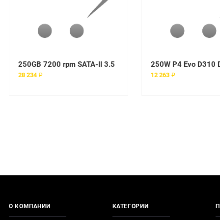
250GB 7200 rpm SATA-II 3.5
250W P4 Evo D310 
28 234 ₽
12 263 ₽
О КОМПАНИИ
КАТЕГОРИИ
П