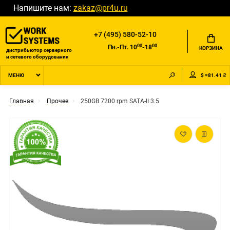
Напишите нам:
zakaz@pr4u.ru
+7 (495) 580-52-10
00
00
Пн.-Пт. 10
-18
КОРЗИНА
дистрибьютор серверного
и сетевого оборудования
$ =81.41 ₽
МЕНЮ
Главная
Прочее
250GB 7200 rpm SATA-II 3.5