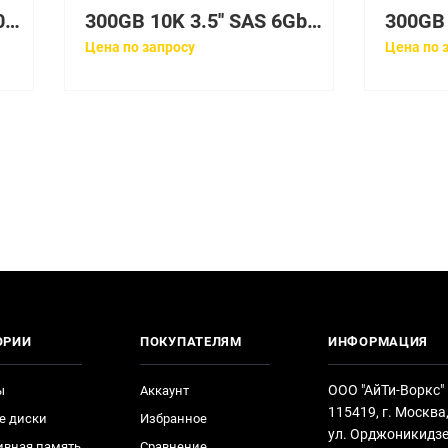
300GB 10K 2.573GB 10000 rpm SAS 2.5" HDD
300GB 10K 3.5'' SAS 6Gb/s HDD
Цена по запросу
Цена по 
ОРИИ
ПОКУПАТЕЛЯМ
ИНФОРМАЦИЯ
ООО "АйТи-Воркс"
ы
Аккаунт
115419, г. Москва
е диски
Избранное
ул. Орджоникидзе
ивная память
Сравнение