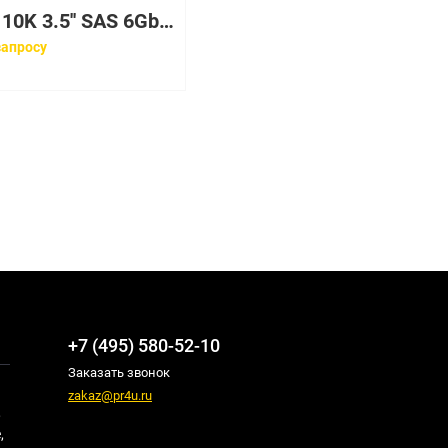
300GB 10K 3.5'' SAS 6Gb/s для VNX HDD
запросу
+7 (495) 580-52-10
Заказать звонок
zakaz@pr4u.ru
,
,