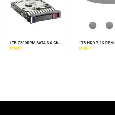
1TB 7200RPM SATA 3.0 Gbps 3.5 16MB Cache Hard Drive
20 958 ₽
23 924 ₽