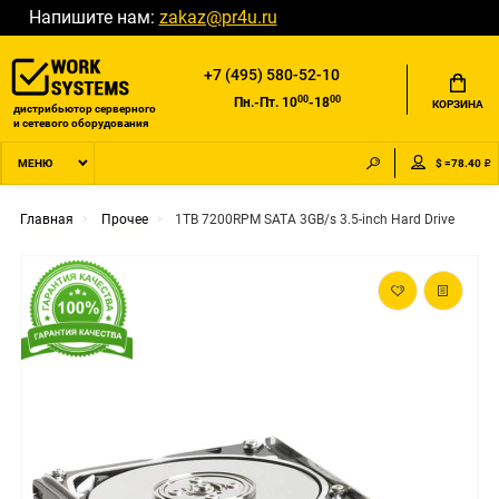
Напишите нам:
zakaz@pr4u.ru
+7 (495) 580-52-10
00
00
Пн.-Пт. 10
-18
КОРЗИНА
дистрибьютор серверного
и сетевого оборудования
$ =78.40 ₽
МЕНЮ
Главная
Прочее
1TB 7200RPM SATA 3GB/s 3.5-inch Hard Drive