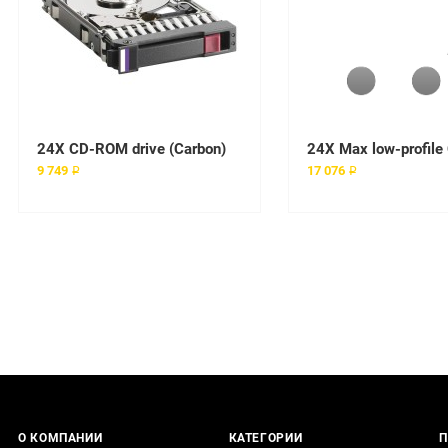
24X CD-ROM drive (Carbon)
24X Max low-profil
9 749 ₽
17 076 ₽
О КОМПАНИИ
КАТЕГОРИИ
П