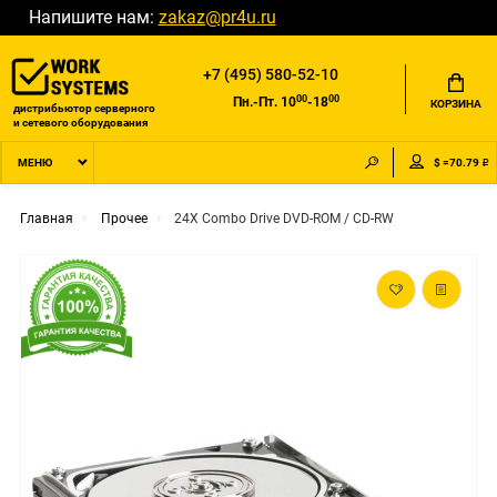
Напишите нам:
zakaz@pr4u.ru
+7 (495) 580-52-10
00
00
Пн.-Пт. 10
-18
КОРЗИНА
дистрибьютор серверного
и сетевого оборудования
$ =70.79 ₽
МЕНЮ
Главная
Прочее
24X Combo Drive DVD-ROM / CD-RW