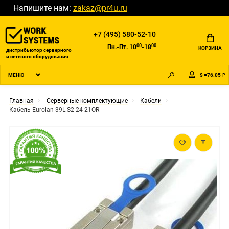
Напишите нам:
zakaz@pr4u.ru
+7 (495) 580-52-10
00
00
Пн.-Пт. 10
-18
КОРЗИНА
дистрибьютор серверного
и сетевого оборудования
$ =76.05 ₽
МЕНЮ
Главная
Серверные комплектующие
Кабели
Кабель Eurolan 39L-S2-24-21OR