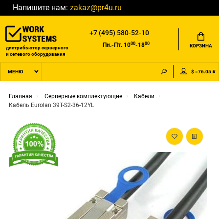
Напишите нам:
zakaz@pr4u.ru
+7 (495) 580-52-10
00
00
Пн.-Пт. 10
-18
КОРЗИНА
дистрибьютор серверного
и сетевого оборудования
$ =76.05 ₽
МЕНЮ
Главная
Серверные комплектующие
Кабели
Кабель Eurolan 39T-S2-36-12YL