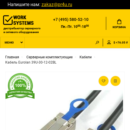
Напишите нам:
zakaz@pr4u.ru
+7 (495) 580-52-10
00
00
Пн.-Пт. 10
-18
КОРЗИНА
дистрибьютор серверного
и сетевого оборудования
$ =76.05 ₽
МЕНЮ
Главная
Серверные комплектующие
Кабели
Кабель Eurolan 39U-30-12-02BL