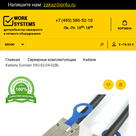
Напишите нам:
zakaz@pr4u.ru
+7 (495) 580-52-10
00
00
Пн.-Пт. 10
-18
КОРЗИНА
дистрибьютор серверного
и сетевого оборудования
$ =76.05 ₽
МЕНЮ
Главная
Серверные комплектующие
Кабели
Кабель Eurolan 39U-S2-04-02BL