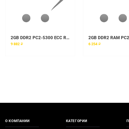
2GB DDR2 PC2-5300 ECC REG
9 882 ₽
6 254 ₽
О КОМПАНИИ
КАТЕГОРИИ
П