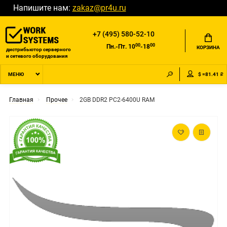
Напишите нам:
zakaz@pr4u.ru
+7 (495) 580-52-10
00
00
Пн.-Пт. 10
-18
КОРЗИНА
дистрибьютор серверного
и сетевого оборудования
$ =81.41 ₽
МЕНЮ
Главная
Прочее
2GB DDR2 PC2-6400U RAM