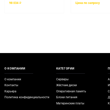
98 034 ₽
Цена по запросу
О КОМПАНИИ
КАТЕГОРИИ
П
О компании
Серверы
А
Контакты
Жёсткие диски
И
Карьера
Оперативная память
С
Политика конфиденциальности
Блоки питания
Д
Материнские платы
К