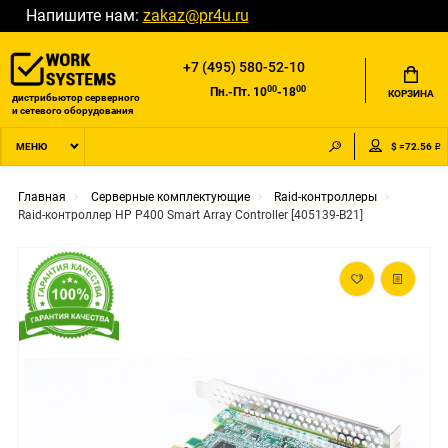
Напишите нам:
zakaz@pr4u.ru
+7 (495) 580-52-10
00
00
Пн.-Пт. 10
-18
КОРЗИНА
дистрибьютор серверного
и сетевого оборудования
$ =72.56 ₽
МЕНЮ
Главная
Серверные комплектующие
Raid-контроллеры
Raid-контроллер HP P400 Smart Array Controller [405139-B21]