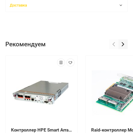
Доставка
Рекомендуем
Контроллер HPE Smart Array P816i-a SR Gen10 LH/4GB Cache(no batt. Incl.)/12G/4 int. mini-SAS/AROC/RAID 0,1,5,6,10,50,60/SmartCache (requires 875241-B21)