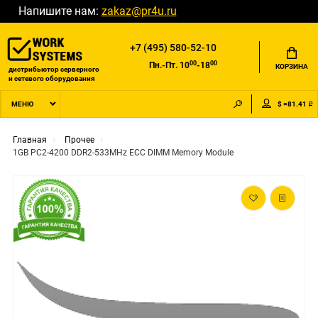
Напишите нам:
zakaz@pr4u.ru
+7 (495) 580-52-10
00
00
Пн.-Пт. 10
-18
КОРЗИНА
дистрибьютор серверного
и сетевого оборудования
$ =81.41 ₽
МЕНЮ
Главная
Прочее
1GB PC2-4200 DDR2-533MHz ECC DIMM Memory Module