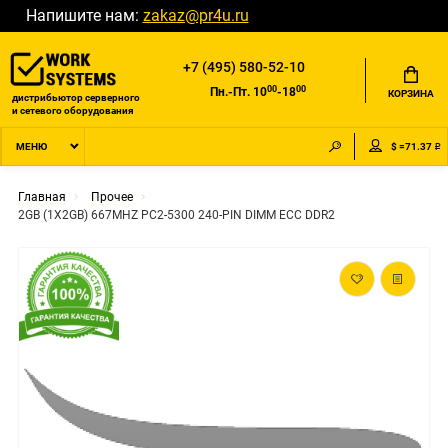
Напишите нам:
zakaz@pr4u.ru
+7 (495) 580-52-10
00
00
Пн.-Пт. 10
-18
КОРЗИНА
дистрибьютор серверного
и сетевого оборудования
$ =71.37 ₽
МЕНЮ
Главная
Прочее
2GB (1X2GB) 667MHZ PC2-5300 240-PIN DIMM ECC DDR2