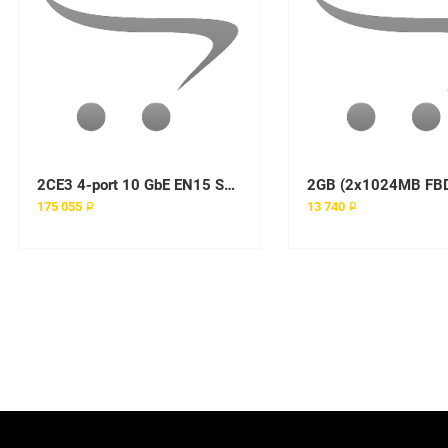
2CE3 4-port 10 GbE EN15 SR PCIe3
175 055 ₽
13 740 ₽