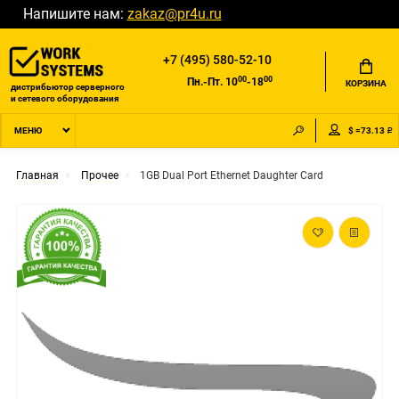
Напишите нам:
zakaz@pr4u.ru
+7 (495) 580-52-10
00
00
Пн.-Пт. 10
-18
КОРЗИНА
дистрибьютор серверного
и сетевого оборудования
$ =73.13 ₽
МЕНЮ
Главная
Прочее
1GB Dual Port Ethernet Daughter Card