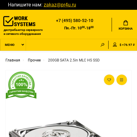
Напишите нам:
zakaz@pr4u.ru
+7 (495) 580-52-10
00
00
Пн.-Пт. 10
-18
КОРЗИНА
дистрибьютор серверного
и сетевого оборудования
$ =76.97 ₽
МЕНЮ
Главная
Прочее
200GB SATA 2.5in MLC HS SSD