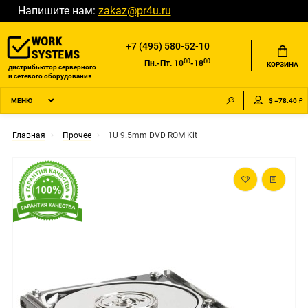
Напишите нам:
zakaz@pr4u.ru
+7 (495) 580-52-10
00
00
Пн.-Пт. 10
-18
КОРЗИНА
дистрибьютор серверного
и сетевого оборудования
$ =78.40 ₽
МЕНЮ
Главная
Прочее
1U 9.5mm DVD ROM Kit