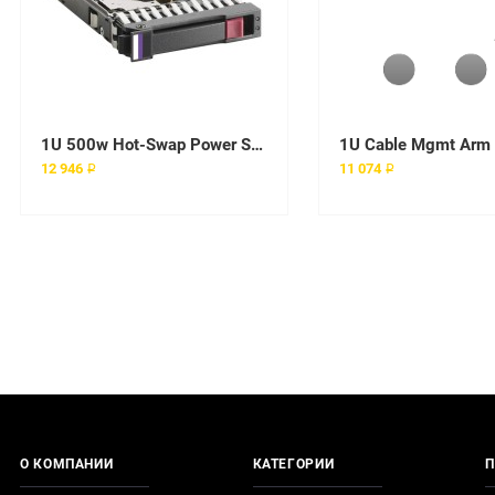
1U 500w Hot-Swap Power Supply
1U Cable Mgmt Arm
12 946 ₽
11 074 ₽
О КОМПАНИИ
КАТЕГОРИИ
П