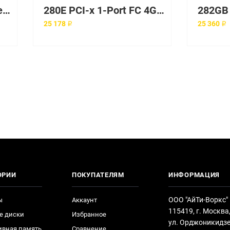
2800 Series AC/ IP power supply
280E PCI-x 1-Port FC 4Gb Controller
25 178 ₽
25 360 ₽
ОРИИ
ПОКУПАТЕЛЯМ
ИНФОРМАЦИЯ
ООО "АйТи-Воркс"
ы
Аккаунт
115419, г. Москва
е диски
Избранное
ул. Орджоникидзе
ивная память
Сравнение