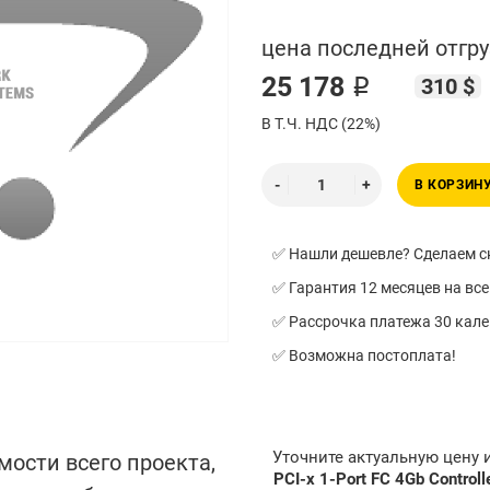
цена последней отгру
25 178 ₽
310 $
В Т.Ч. НДС (22%)
В КОРЗИН
✅ Нашли дешевле? Сделаем ск
✅ Гарантия 12 месяцев на все
✅ Рассрочка платежа 30 кал
✅ Возможна постоплата!
Уточните актуальную цену
мости всего проекта,
PCI-x 1-Port FC 4Gb Controll